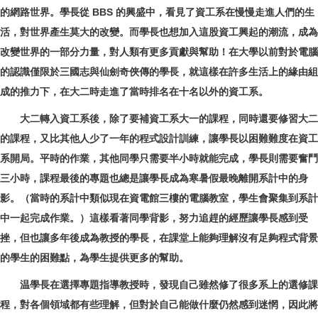
的網路世界。學長從 BBS 的興盛中，看見了資工系在慢慢走進人們的生
活，對世界產生莫大的改變。而學長也想加入這股資工興起的潮流，成為
改變世界的一部分力量，對人類有更多貢獻與幫助！在大學以前對於電腦
的認識僅限於三國志與仙劍奇俠傳的學長，就這樣在許多生活上的緣由組
成的推力下，在大二時走進了當時排名在十名以外的資工系。
大二轉入資工系後，除了要補資工系大一的課程，同時還要修習大二
的課程，又比其他人少了一年的程式設計訓練，讓學長以困難難度在資工
系開局。平時的作業，其他同學只需要半小時就能完成，學長則需要奮鬥
三小時，課程最後的專題也總是讓學長成為寒暑假最晚離開系計中的身
影。（當時的系計中類似現在資電館三樓的電腦教室，學生會聚集到系計
中一起完成作業。）這樣看著同學背影，努力追趕的經歷讓學長感到受
挫，但也讓多年後成為教授的學長，在課堂上能夠理解沒有足夠程式背景
的學生的困難點，為學生提供更多的幫助。
温學長在選擇專題指導教授時，發現自己雖然修了很多系上的選修課
程，對各個領域都有些理解，但對於自己能做什麼仍然感到迷惘，因此將