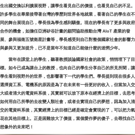
生出國交換以利擴展視野，讓學生看見自己的價值，也看見自己的不足。
許多學生在畢業後帶著台灣的學歷到世界各地就業，看著自己的學生在不
同的舞台展現自己，學長很為學生感到驕傲。現在的學長有了更多與政府
合作的機會，如擔任亞洲矽谷計畫的顧問協助推動台灣 AIoT 產業的發
展、參與福衛五號衛
星計畫等，學長感受到自己對整個國家社會的影響力
與參與又更加提升，已不是當年不知道自己能做什麼的迷惘少年。
當年在課堂上的學生，聽著教授談論國家社會的政策，悄悄埋下了目
標。如今已成為講台上的教授，也向自己的學生分享自己的所見所聞，讓
學生看到視野外的世界，也影響著下一代的學生們。學長提到現在很多人
選擇資工系、電機系的原因是為了在未來有一份更好的收入，但當加入交
大或者清大的電資科系後，其實就可以放下原本在經濟上的目標，去思考
如何用自己所學的去改變人類社會，或者去實現自己的夢想，因為加入清
交的電資科系後，其實經濟上的目標已經是確定會實現的了，可以把力氣
花在其他目標上。正是困難放大了價值，當個愛作夢的傻子，去尋找自己
想像外的未來吧！