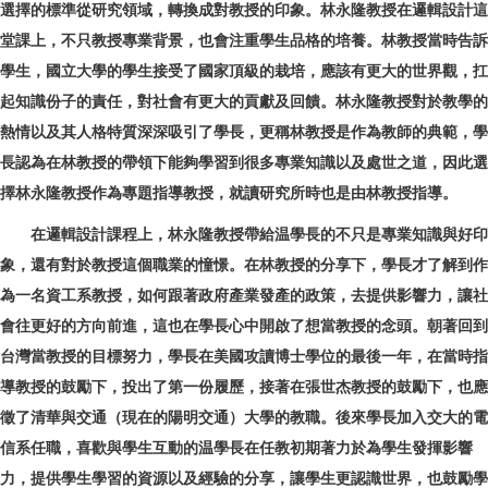
選擇的標準從研究領域，轉換成對教授的印象。林永隆教授在邏輯設計這
堂課上，不只教授專業背景，也會注重學生品格的培養。林教授當時告訴
學生，國立大學的學生接受了國家頂級的栽培，應該有更大的世界觀，扛
起知識份子的責任，對社會有更大的貢獻及回饋。林永隆教授對於教學的
熱情以及其人格特質深深吸引了學長，更稱林教授是作為教師的典範，學
長認為在林教授的帶領下能夠學習到很多專業知識以及處世之道，因此選
擇林永隆教授作為專題指導教授，就讀研究所時也是由林教授指導。
在邏輯設計課程上，林永隆教授帶給温學長的不只是專業知識與好印
象，還有對於教授這個職業的憧憬。在林教授的分享下，學長才了解到作
為一名資工系教授，如何跟著政府產業發產的政策，去提供影響力，讓社
會往更好的方向前進，這也在學長心中開啟了想當教授的念頭。朝著回到
台灣當教授的目標努力，學長在美國攻讀博士學位的最後一年，在當時指
導教授的鼓勵下，投出了第一份履歷，接著在張世杰教授的鼓勵下，也應
徵了清華與交通（現在的陽明交通）大學的教職。後來學長加入交大的電
信系任職，喜歡與學生互動的温學長在任教初期著力於為學生發揮影響
力，提供學生學習的資源以及經驗的分享，讓學生更認識世界，也鼓勵學