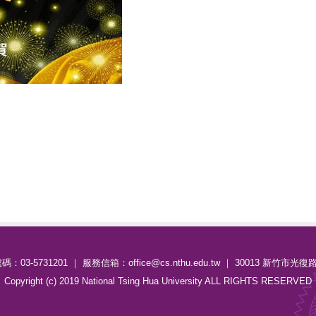
：03-5731201 ｜ 服務信箱：office@cs.nthu.edu.tw ｜ 30013 新竹市光復
Copyright (c) 2019 National Tsing Hua University ALL RIGHTS RESERVED