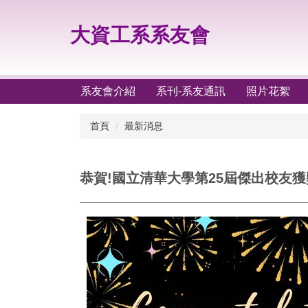
跳
到
大資工系系友會
主
要
內
容
系友會介紹
系刊-系友通訊
照片花絮
區
首頁
最新消息
恭賀!國立清華大學第25屆傑出校友