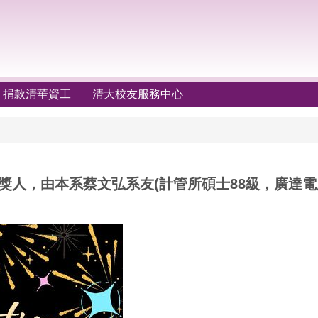
捐款清華資工
清大校友服務中心
獲獎人，由本系蔡文弘系友(計管所碩士88級，廣達