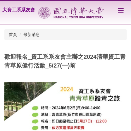
跳
大資工系系友會
到
主
要
內
首頁
最新消息
容
區
歡迎報名_資工系系友會主辦之2024清華資工青
青草原健行活動_5/27(一)前