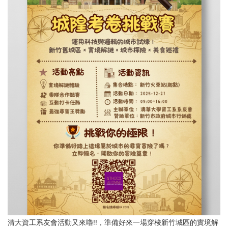
清大資工系友會活動又來嚕!!，準備好來一場穿梭新竹城區的實境解