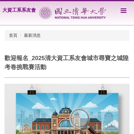
跳
大資工系系友會
到
主
要
內
首頁
最新消息
容
區
歡迎報名_2025清大資工系友會城市尋寶之城隍
考卷挑戰賽活動