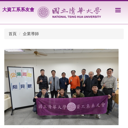
跳
大資工系系友會
到
主
要
內
首頁
企業導師
容
區