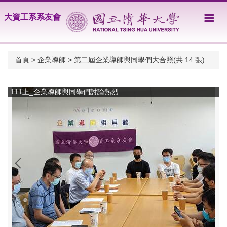
跳
大資工系系友會
到
主
要
內
首頁
>
企業導師
>
第二屆企業導師與同學們大合照(共 14 張)
容
區
111上_企業導師與同學們討論熱烈