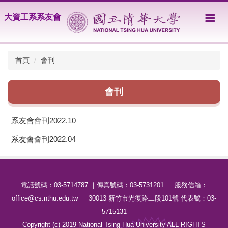
跳
大資工系系友會
到
主
要
內
首頁
會刊
容
區
會刊
系友會會刊2022.10
系友會會刊2022.04
電話號碼：03-5714787 ｜傳真號碼：03-5731201 ｜ 服務信箱：
office@cs.nthu.edu.tw ｜ 30013 新竹市光復路二段101號 代表號：03-
5715131
Copyright (c) 2019 National Tsing Hua University ALL RIGHTS