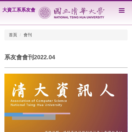
跳
大資工系系友會
到
主
要
內
首頁
會刊
容
區
系友會會刊2022.04